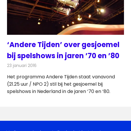
‘Andere Tijden’ over gesjoemel
bij spelshows in jaren ’70 en ’80
23 januari 2016
Redactie
Nieuws
,
Televisienieuws
Het programma Andere Tijden staat vanavond
(21.25 uur / NPO 2) stil bij het gesjoemel bij
spelshows in Nederland in de jaren ’70 en ’80.