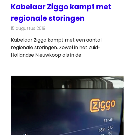
Kabelaar Ziggo kampt met
regionale storingen
15 augustus 2019
Redactie
Televisienieuws
Kabelaar Ziggo kampt met een aantal
regionale storingen. Zowel in het Zuid-
Hollandse Nieuwkoop als in de