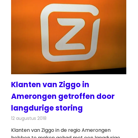
Klanten van Ziggo in
Amerongen getroffen door
langdurige storing
12 augustus 2018
Redactie
Televisienieuws
Klanten van Ziggo in de regio Amerongen
hebben te maken gehad met een langdurige