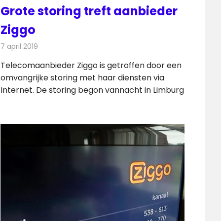
Grote storing treft aanbieder
Ziggo
7 april 2019
Redactie
Internet
Telecomaanbieder Ziggo is getroffen door een
omvangrijke storing met haar diensten via
Internet. De storing begon vannacht in Limburg