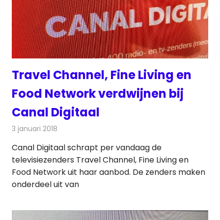
Travel Channel, Fine Living en
Food Network verdwijnen bij
Canal Digitaal
3 januari 2018
Redactie
Nieuws
,
Televisienieuws
Canal Digitaal schrapt per vandaag de
televisiezenders Travel Channel, Fine Living en
Food Network uit haar aanbod. De zenders maken
onderdeel uit van