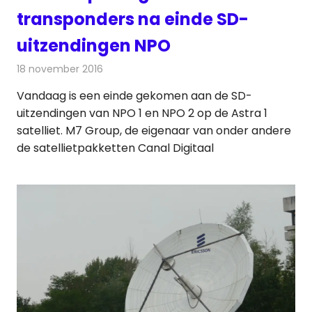
transponders na einde SD-
uitzendingen NPO
18 november 2016
Redactie
Nieuws
,
Televisienieuws
Vandaag is een einde gekomen aan de SD-
uitzendingen van NPO 1 en NPO 2 op de Astra 1
satelliet. M7 Group, de eigenaar van onder andere
de satellietpakketten Canal Digitaal