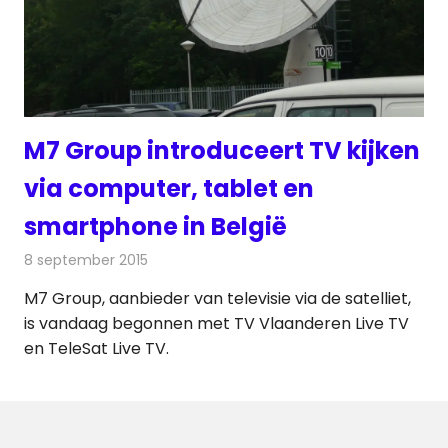
M7 Group introduceert TV kijken
via computer, tablet en
smartphone in België
8 september 2015
Redactie
Nieuws
,
Televisienieuws
M7 Group, aanbieder van televisie via de satelliet,
is vandaag begonnen met TV Vlaanderen Live TV
en TeleSat Live TV.