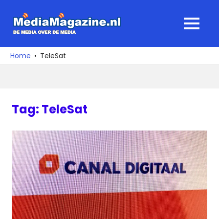
Ga
naar
MediaMagaz
MENU
de
De
inhoud
media
Home
TeleSat
over
de
media
Tag:
TeleSat