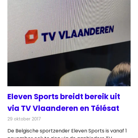
Eleven Sports breidt bereik uit
via TV Vlaanderen en Télésat
29 oktober 2017
Redactie
Nieuws
,
Televisienieuws
De Belgische sportzender Eleven Sports is vanaf 1