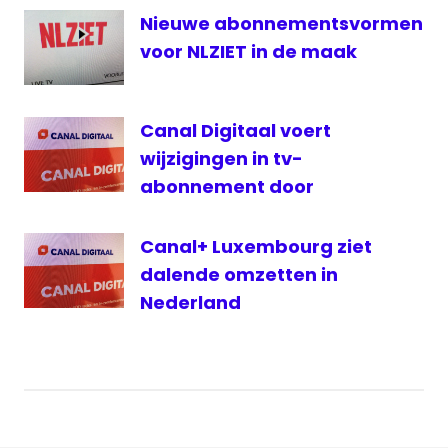
Scripps
Nieuwe abonnementsvormen
Networks
voor NLZIET in de maak
TCM
Cinema
TeleSat
Canal Digitaal voert
Travel
wijzigingen in tv-
Channel
abonnement door
TV
Vlaanderen
Canal+ Luxembourg ziet
dalende omzetten in
Nederland