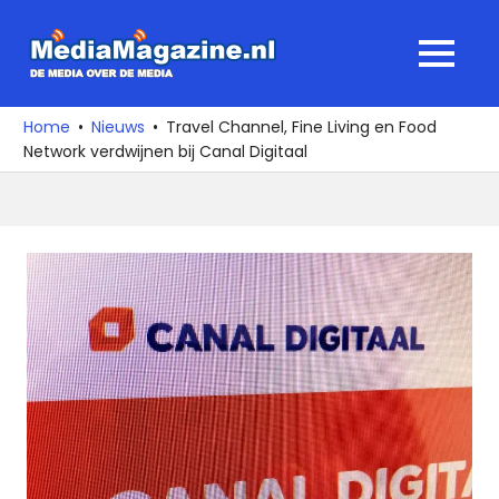
Ga
naar
MediaMagaz
MENU
de
De
inhoud
media
Home
Nieuws
Travel Channel, Fine Living en Food
over
Network verdwijnen bij Canal Digitaal
de
media