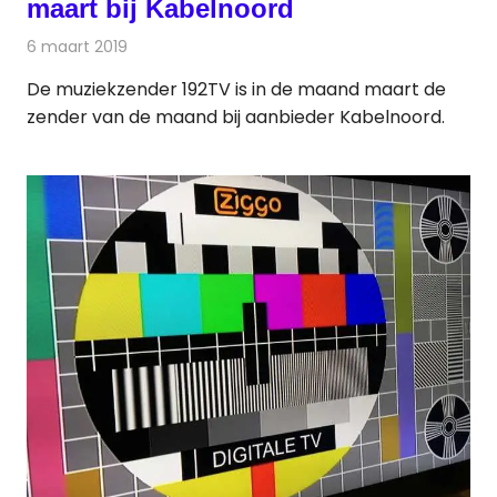
maart bij Kabelnoord
6 maart 2019
Redactie
Televisienieuws
De muziekzender 192TV is in de maand maart de
zender van de maand bij aanbieder Kabelnoord.