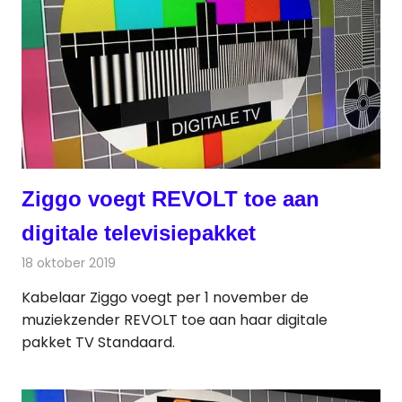
Ziggo voegt REVOLT toe aan
digitale televisiepakket
18 oktober 2019
Redactie
Televisienieuws
Kabelaar Ziggo voegt per 1 november de
muziekzender REVOLT toe aan haar digitale
pakket TV Standaard.