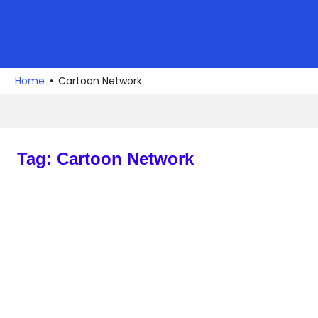
Ga
naar
MediaMagazi
de
MENU
De
inhoud
media
Home
Cartoon Network
over
de
media
Tag:
Cartoon Network