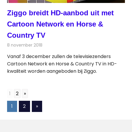
Ziggo breidt HD-aanbod uit met
Cartoon Network en Horse &
Country TV
8 november 2018
Redactie
Televisienieuws
Vanaf 3 december zullen de televisiezenders
Cartoon Network en Horse & Country TV in HD-
kwaliteit worden aangeboden bij Ziggo.
1
2
»
Berichten
Volgende
1
2
»
berichten
paginering