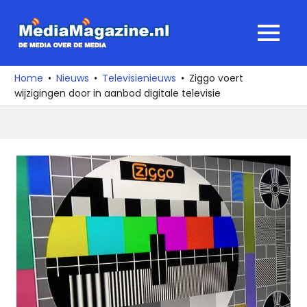
Ga
naar
MediaMagaz
MENU
de
De
inhoud
media
Home
Nieuws
Televisienieuws
Ziggo voert
over
wijzigingen door in aanbod digitale televisie
de
media