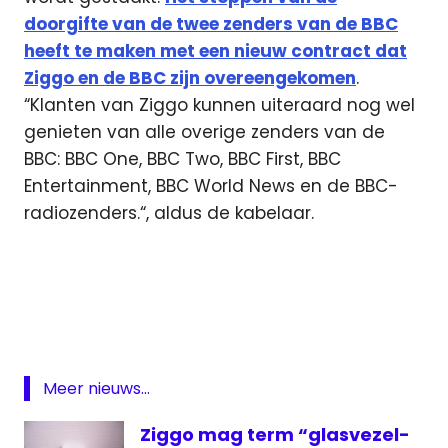
doorgifte van de twee zenders van de BBC
heeft te maken met een nieuw contract dat
Ziggo en de BBC zijn overeengekomen
.
“Klanten van Ziggo kunnen uiteraard nog wel
genieten van alle overige zenders van de
BBC: BBC One, BBC Two, BBC First, BBC
Entertainment, BBC World News en de BBC-
radiozenders.“, aldus de kabelaar.
BBC
Four
Cartoon
Network
digitale
Meer nieuws...
televisie
REVOLT
Ziggo mag term “glasvezel-