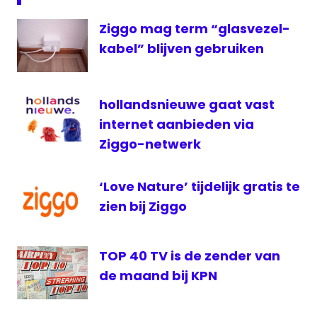
televisie
Nick
Ziggo mag term “glasvezel-
Jr.
kabel” blijven gebruiken
Nicktoons
Pebble
TV
hollandsnieuwe gaat vast
RTL
internet aanbieden via
Telekids
Ziggo-netwerk
Zender
van de
‘Love Nature’ tijdelijk gratis te
maand
zien bij Ziggo
ziggo
TOP 40 TV is de zender van
de maand bij KPN