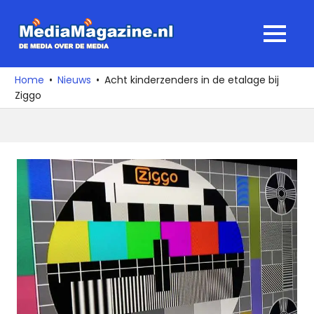
Ga
naar
MediaMagaz
MENU
de
De
inhoud
media
Home
Nieuws
Acht kinderzenders in de etalage bij
over
Ziggo
de
media