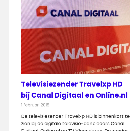
Televisiezender Travelxp HD
bij Canal Digitaal en Online.nl
1 februari 2018
Redactie
Nieuws
,
Televisienieuws
De televisiezender Travelxp HD is binnenkort te
zien bij de digitale televisie-aanbieders Canal
Digitaal, Online.nl en TV Vlaanderen. De zender