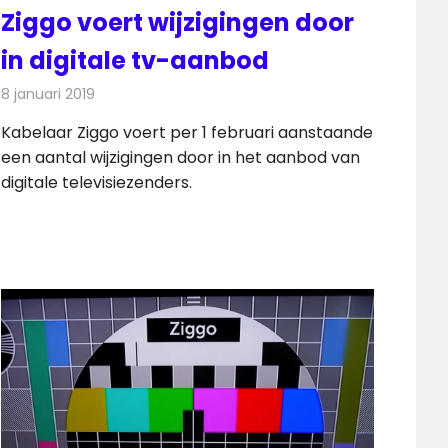
Ziggo voert wijzigingen door
in digitale tv-aanbod
8 januari 2019
Redactie
Televisienieuws
Kabelaar Ziggo voert per 1 februari aanstaande
een aantal wijzigingen door in het aanbod van
digitale televisiezenders.