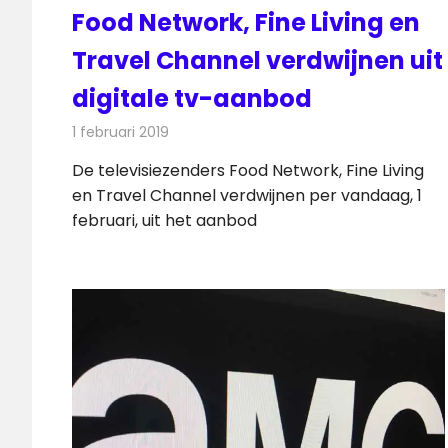
Food Network, Fine Living en
Travel Channel verdwijnen uit
digitale tv-aanbod
1 februari 2019
Redactie
Televisienieuws
De televisiezenders Food Network, Fine Living
en Travel Channel verdwijnen per vandaag, 1
februari, uit het aanbod