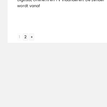
wordt vanaf
1
2
»