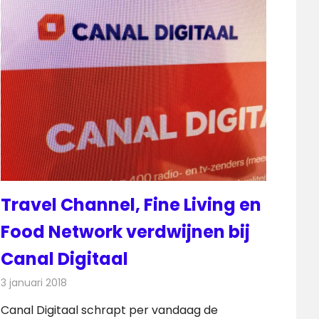
Travel Channel, Fine Living en
Food Network verdwijnen bij
Canal Digitaal
3 januari 2018
Redactie
Nieuws
,
Televisienieuws
Canal Digitaal schrapt per vandaag de