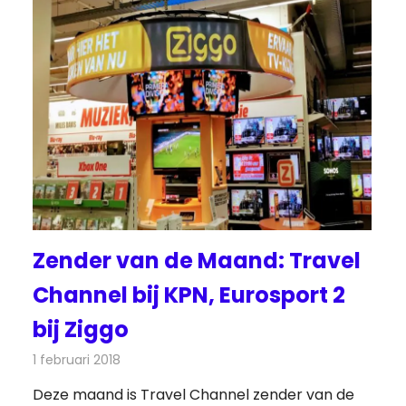
Zender van de Maand: Travel
Channel bij KPN, Eurosport 2
bij Ziggo
1 februari 2018
Redactie
Nieuws
,
Televisienieuws
Deze maand is Travel Channel zender van de