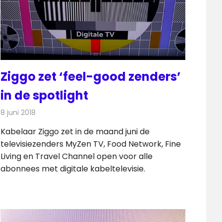
Ziggo zet ‘feel-good zenders’
in de spotlight
8 juni 2018
Redactie
Televisienieuws
Kabelaar Ziggo zet in de maand juni de
televisiezenders MyZen TV, Food Network, Fine
Living en Travel Channel open voor alle
abonnees met digitale kabeltelevisie.