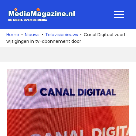
Ga
naar
MediaMagaz
MENU
de
De
inhoud
media
Home
Nieuws
Televisienieuws
Canal Digitaal voert
over
wijzigingen in tv-abonnement door
de
media