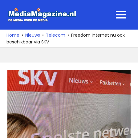
Ga
naar
MediaMagaz
MENU
de
De
inhoud
media
Home
Nieuws
Telecom
Freedom Internet nu ook
over
beschikbaar via SKV
de
media