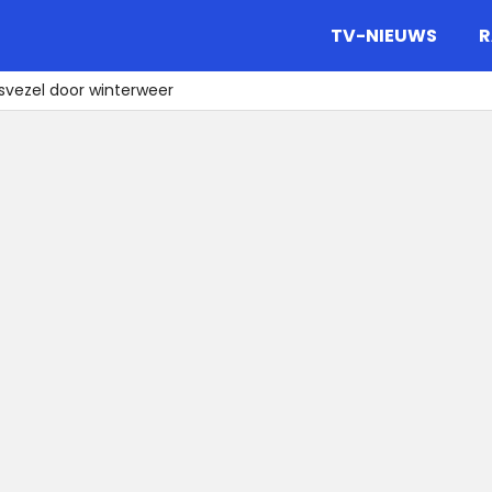
gazine.
TV-NIEUWS
R
asvezel door winterweer