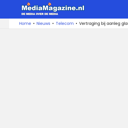
MediaMa
De
Ga
Home
Nieuws
Telecom
Vertraging bij aanleg gl
media
naar
over
de
de
inhoud
media