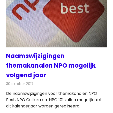
Naamswijzigingen
themakanalen NPO mogelijk
volgend jaar
30 oktober 2017
Redactie
Nieuws
,
Televisienieuws
De naamswijzigingen voor themakanalen NPO
Best, NPO Cultura en NPO 101 zullen mogelijk niet
dit kalenderjaar worden gerealiseerd.