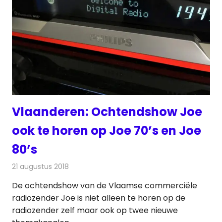
Vlaanderen: Ochtendshow Joe
ook te horen op Joe 70’s en Joe
80’s
21 augustus 2018
Redactie
Radionieuws
De ochtendshow van de Vlaamse commerciële
radiozender Joe is niet alleen te horen op de
radiozender zelf maar ook op twee nieuwe