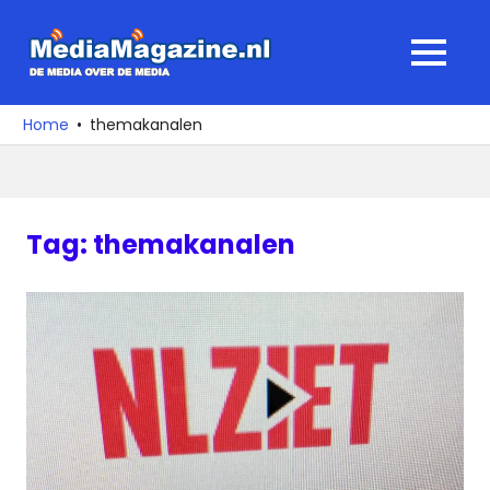
Ga
naar
MediaMagaz
MENU
de
De
inhoud
media
Home
themakanalen
over
de
media
Tag:
themakanalen