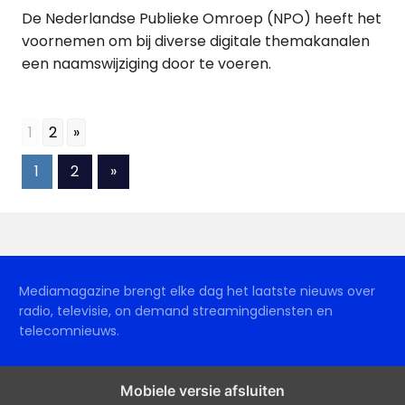
De Nederlandse Publieke Omroep (NPO) heeft het
voornemen om bij diverse digitale themakanalen
een naamswijziging door te voeren.
1
2
»
Berichten
Volgende
1
2
»
berichten
paginering
Mediamagazine brengt elke dag het laatste nieuws over
radio, televisie, on demand streamingdiensten en
telecomnieuws.
Mobiele versie afsluiten