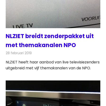
NLZIET breidt zenderpakket uit
met themakanalen NPO
28 februari 2019
Redactie
Televisienieuws
NLZIET heeft haar aanbod van live televisiezenders
uitgebreid met vijf themakanalen van de NPO.