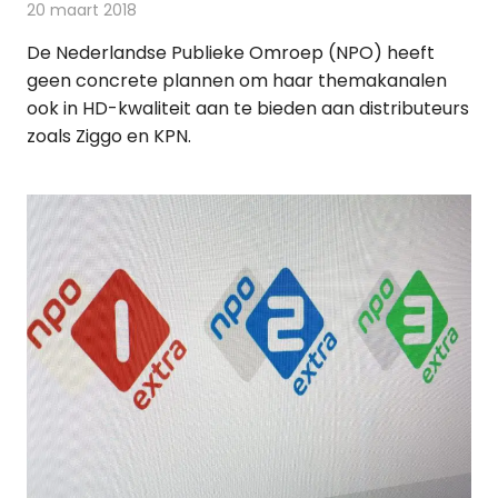
20 maart 2018
Redactie
Nieuws
,
Televisienieuws
De Nederlandse Publieke Omroep (NPO) heeft
geen concrete plannen om haar themakanalen
ook in HD-kwaliteit aan te bieden aan distributeurs
zoals Ziggo en KPN.