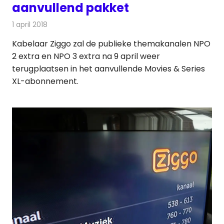
aanvullend pakket
1 april 2018
Redactie
Nieuws
,
Televisienieuws
Kabelaar Ziggo zal de publieke themakanalen NPO
2 extra en NPO 3 extra na 9 april weer
terugplaatsen in het aanvullende Movies & Series
XL-abonnement.