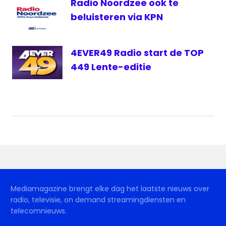
Radio Noordzee ook te
beluisteren via KPN
4EVER49 Radio start de TOP
449 Lente-editie
Mediamagazine brengt elke dag het laatste nieuws over
radio, televisie, on demand streamingdiensten en
telecomnieuws.