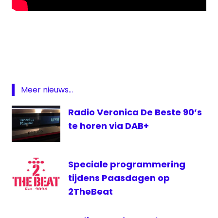
DAB
DAB
plus
digitale
radio
Meer nieuws...
JOE
Radio Veronica De Beste 90’s
Joe
70's
te horen via DAB+
Joe
80's
Speciale programmering
Sven
en
tijdens Paasdagen op
Anke
2TheBeat
themakanalen