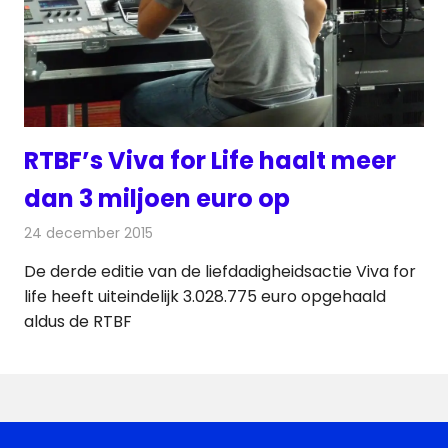
RTBF’s Viva for Life haalt meer
dan 3 miljoen euro op
24 december 2015
Redactie
Nieuws
,
Radionieuws
De derde editie van de liefdadigheidsactie Viva for
life heeft uiteindelijk 3.028.775 euro opgehaald
aldus de RTBF