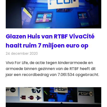
Glazen Huis van RTBF VivaCité
haalt ruim 7 miljoen euro op
24 december 2020
Redactie
Radionieuws
Viva For Life, de actie tegen kinderarmoede en
armoede binnen gezinnen van de RTBF heeft dit
jaar een recordbedrag van 7.061.534 opgebracht.