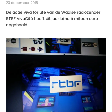
23 december 2018
Redactie
Radionieuws
De actie Viva for Life van de Waalse radiozender
RTBF VivaCité heeft dit jaar bijna 5 miljoen euro
opgehaald.