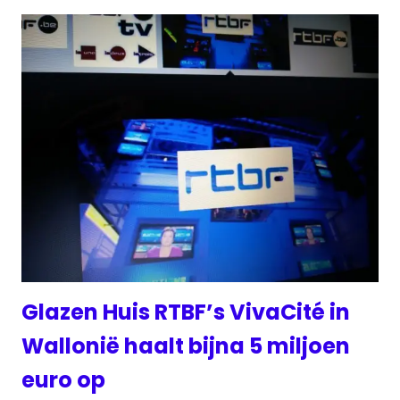
Glazen Huis RTBF’s VivaCité in
Wallonië haalt bijna 5 miljoen
euro op