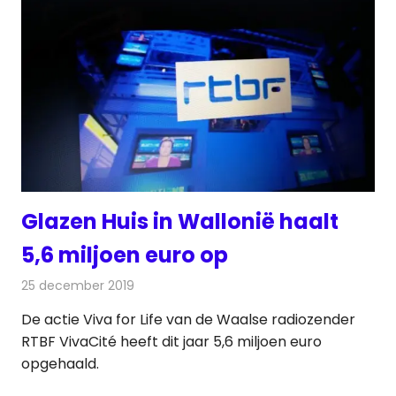
Glazen Huis in Wallonië haalt
5,6 miljoen euro op
25 december 2019
Redactie
Radionieuws
De actie Viva for Life van de Waalse radiozender
RTBF VivaCité heeft dit jaar 5,6 miljoen euro
opgehaald.