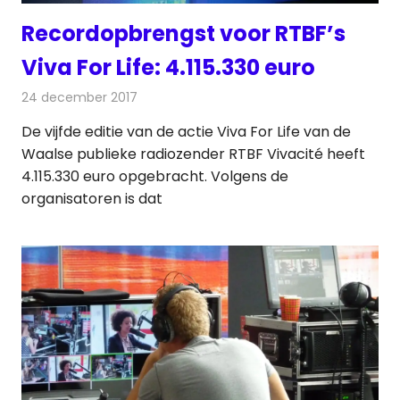
Recordopbrengst voor RTBF’s
Viva For Life: 4.115.330 euro
24 december 2017
Redactie
Nieuws
,
Radionieuws
De vijfde editie van de actie Viva For Life van de
Waalse publieke radiozender RTBF Vivacité heeft
4.115.330 euro opgebracht. Volgens de
organisatoren is dat