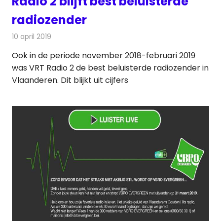
Radio 2 blijft best beluisterde
radiozender
10 april 2019
Redactie
Radionieuws
Ook in de periode november 2018-februari 2019
was VRT Radio 2 de best beluisterde radiozender in
Vlaanderen. Dit blijkt uit cijfers