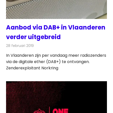
Aanbod via DAB+ in Vlaanderen
verder uitgebreid
28 februari 2019
Redactie
Radionieuws
In Vlaanderen zijn per vandaag meer radiozenders
via de digitale ether (DAB+) te ontvangen.
Zenderexploitant Norkring