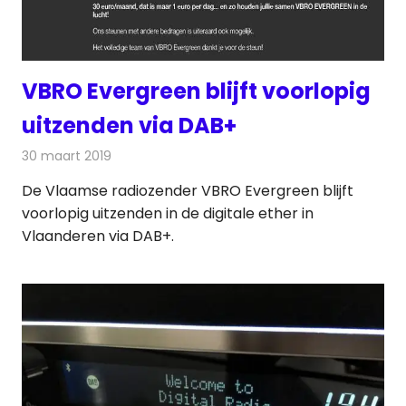
VBRO Evergreen blijft voorlopig
uitzenden via DAB+
30 maart 2019
Redactie
Radionieuws
De Vlaamse radiozender VBRO Evergreen blijft
voorlopig uitzenden in de digitale ether in
Vlaanderen via DAB+.