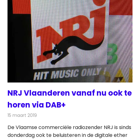
NRJ Vlaanderen vanaf nu ook te
horen via DAB+
15 maart 2019
Redactie
Radionieuws
De Vlaamse commerciële radiozender NRJ is sinds
donderdag ook te beluisteren in de digitale ether