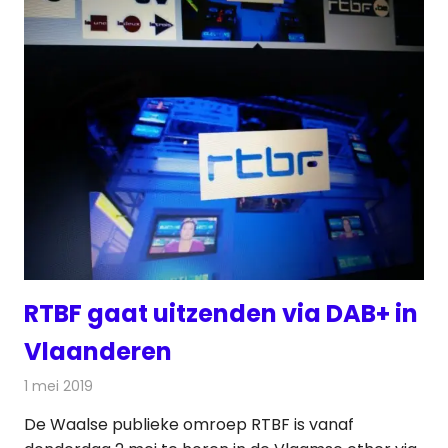
RTBF gaat uitzenden via DAB+ in
Vlaanderen
1 mei 2019
Redactie
Radionieuws
De Waalse publieke omroep RTBF is vanaf