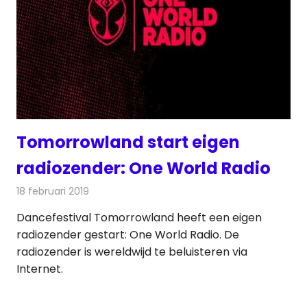
Tomorrowland start eigen
radiozender: One World Radio
18 februari 2019
Redactie
Radionieuws
Dancefestival Tomorrowland heeft een eigen
radiozender gestart: One World Radio. De
radiozender is wereldwijd te beluisteren via
Internet.