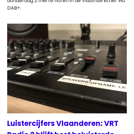
donderdag 2 mei te horen in de Vlaamse ether via
DAB+.
Luistercijfers Vlaanderen: VRT