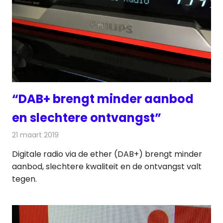
“DAB+ brengt minder aanbod
en slechtere ontvangst”
21 maart 2019
Redactie
Radionieuws
Digitale radio via de ether (DAB+) brengt minder
aanbod, slechtere kwaliteit en de ontvangst valt
tegen.