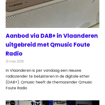
Aanbod via DAB+ in Vlaanderen
uitgebreid met Qmusic Foute
Radio
31 mei 2019
Redactie
Radionieuws
In Vlaanderen is per vandaag een nieuwe
radiozender te beluisteren in de digitale ether
(DAB+). Qmusic heeft de themazender Qmusic
Foute Radio