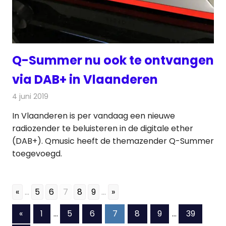
Q-Summer nu ook te ontvangen
via DAB+ in Vlaanderen
4 juni 2019
Redactie
Radionieuws
In Vlaanderen is per vandaag een nieuwe
radiozender te beluisteren in de digitale ether
(DAB+). Qmusic heeft de themazender Q-Summer
toegevoegd.
«
...
5
6
7
8
9
...
»
Berichten
Vorige
«
1
…
5
6
7
8
9
…
39
berichten