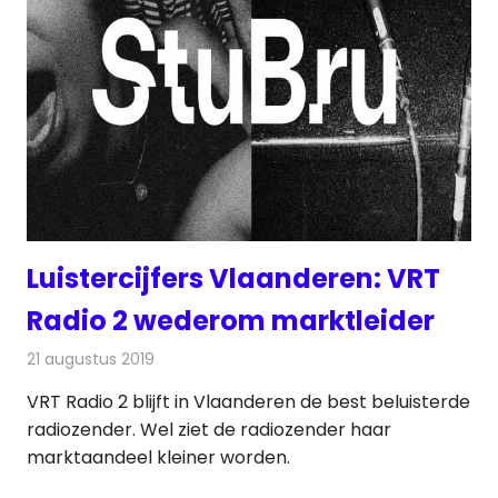
Luistercijfers Vlaanderen: VRT
Radio 2 wederom marktleider
21 augustus 2019
Redactie
Radionieuws
VRT Radio 2 blijft in Vlaanderen de best beluisterde
radiozender. Wel ziet de radiozender haar
marktaandeel kleiner worden.