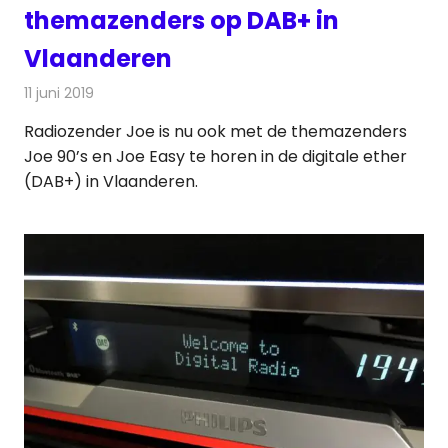
themazenders op DAB+ in
Vlaanderen
11 juni 2019
Redactie
Radionieuws
Radiozender Joe is nu ook met de themazenders
Joe 90’s en Joe Easy te horen in de digitale ether
(DAB+) in Vlaanderen.