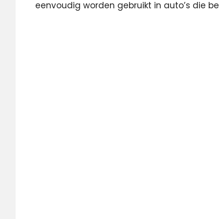
eenvoudig worden gebruikt in auto’s die be
België
Carplay
DPG
Media
Qmusic
Radio
radioplayer
RTBF
Vlaanderen
VRT