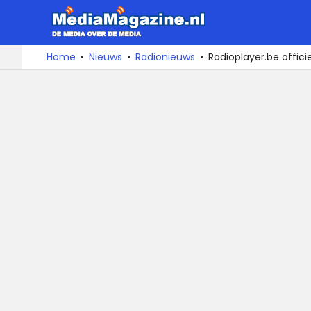
MediaMa
De
Ga
Home
Nieuws
Radionieuws
Radioplayer.be offici
media
naar
over
de
de
inhoud
media