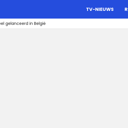
gazine.
TV-NIEUWS
R
eel gelanceerd in België