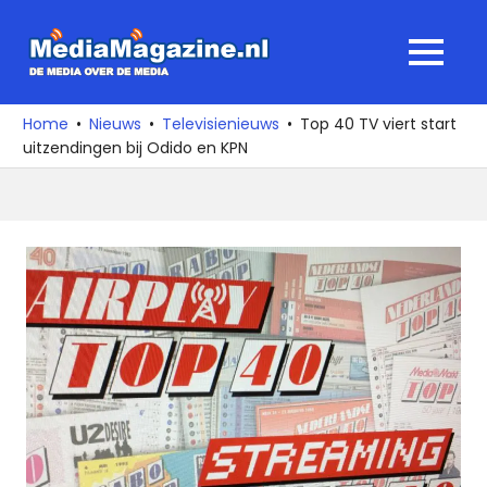
Ga
naar
MediaMagaz
MENU
de
De
inhoud
media
Home
Nieuws
Televisienieuws
Top 40 TV viert start
over
uitzendingen bij Odido en KPN
de
media