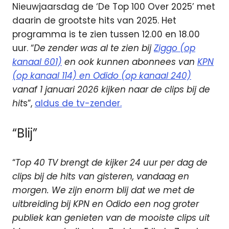
Nieuwjaarsdag de ‘De Top 100 Over 2025’ met
daarin de grootste hits van 2025. Het
programma is te zien tussen 12.00 en 18.00
uur. “
De zender was al te zien bij
Ziggo (op
kanaal 601)
en ook kunnen abonnees van
KPN
(op kanaal 114) en Odido (op kanaal 240)
vanaf 1 januari 2026 kijken naar de clips bij de
hit
s”,
aldus de tv-zender.
“Blij”
“
Top 40 TV brengt de kijker 24 uur per dag de
clips bij de hits van gisteren, vandaag en
morgen. We zijn enorm blij dat we met de
uitbreiding bij KPN en Odido een nog groter
publiek kan genieten van de mooiste clips uit