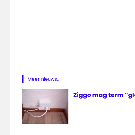
TV
Top40TV
ziggo
Meer nieuws...
Ziggo mag term “gl