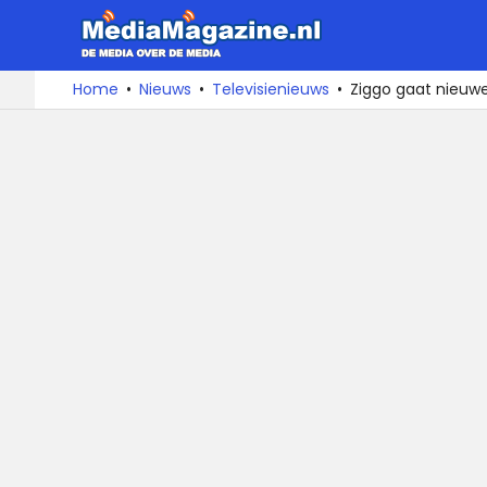
MediaMa
De
Ga
Home
Nieuws
Televisienieuws
Ziggo gaat nieuw
media
naar
over
de
de
inhoud
media