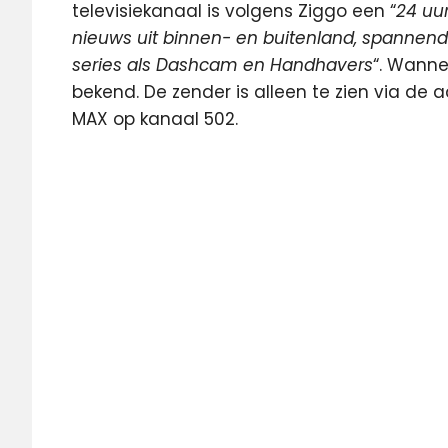
televisiekanaal is volgens Ziggo een “
24 uu
nieuws uit binnen- en buitenland, spannend
series als Dashcam en Handhavers
“. Wanne
bekend. De zender is alleen te zien via de
MAX op kanaal 502.
digitale
televisie
Erik
De
Zwart
Moonbug
Telegraaf