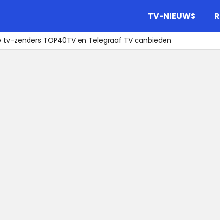
gazine.
TV-NIEUWS
R
e tv-zenders TOP40TV en Telegraaf TV aanbieden