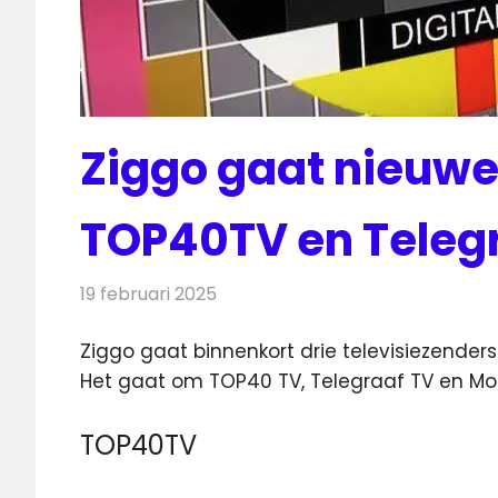
Ziggo gaat nieuwe
TOP40TV en Teleg
19 februari 2025
Redactie
Televisienieuws
Ziggo gaat binnenkort drie televisiezenders
Het gaat om TOP40 TV, Telegraaf TV en M
TOP40TV