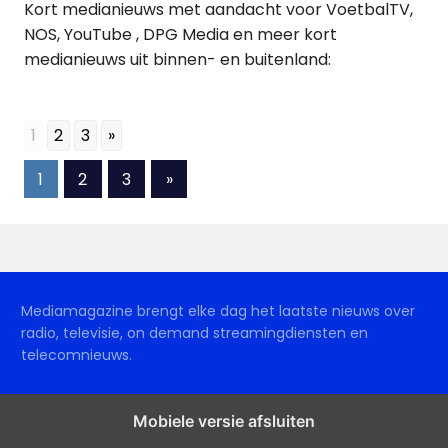
Kort medianieuws met aandacht voor VoetbalTV,
NOS, YouTube , DPG Media en meer kort
medianieuws uit binnen- en buitenland:
1
2
3
»
Berichten
Volgende
1
2
3
»
berichten
paginering
Mediamagazine brengt elke dag het laatste nieuws over
radio, televisie, on demand streamingdiensten en
telecomnieuws.
Mobiele versie afsluiten