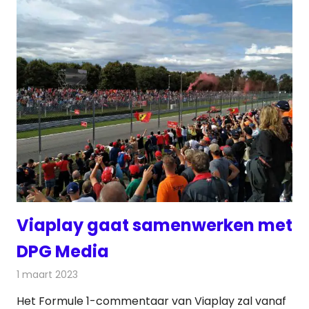
Viaplay gaat samenwerken met
DPG Media
1 maart 2023
Redactie
Radionieuws
Het Formule 1-commentaar van Viaplay zal vanaf