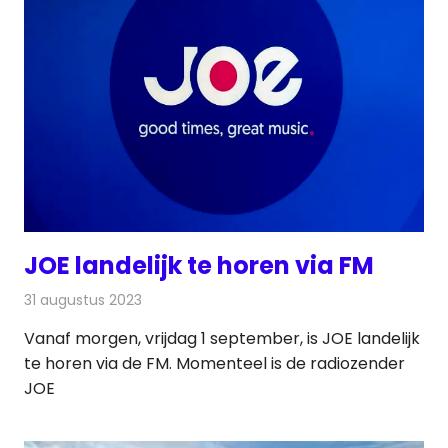
JOE landelijk te horen via FM
31 augustus 2023
Redactie
Radionieuws
Vanaf morgen, vrijdag 1 september, is JOE landelijk
te horen via de FM. Momenteel is de radiozender
JOE