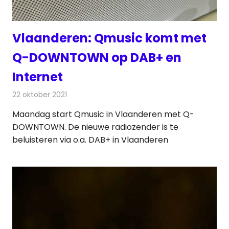
Vlaanderen: Qmusic komt met
Q-DOWNTOWN op DAB+ en
Internet
22 oktober 2021
Redactie
Radionieuws
Maandag start Qmusic in Vlaanderen met Q-
DOWNTOWN. De nieuwe radiozender is te
beluisteren via o.a. DAB+ in Vlaanderen