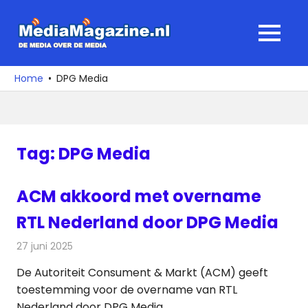
Ga
naar
MediaMagaz
MENU
de
De
inhoud
media
Home
DPG Media
over
de
media
Tag:
DPG Media
ACM akkoord met overname
RTL Nederland door DPG Media
27 juni 2025
Redactie
Televisienieuws
De Autoriteit Consument & Markt (ACM) geeft
toestemming voor de overname van RTL
Nederland door DPG Media.