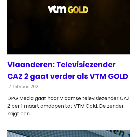
Vlaanderen: Televisiezender
CAZ 2 gaat verder als VTM GOLD
17 februari 2021
Redactie
Televisienieuws
DPG Media gaat haar Vlaamse televisiezender CAZ
2 per 1 maart omdopen tot VTM Gold. De zender
krijgt een