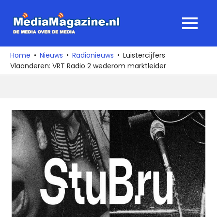
Ga
naar
MediaMagaz
MENU
de
De
inhoud
media
Home
Nieuws
Radionieuws
Luistercijfers
over
Vlaanderen: VRT Radio 2 wederom marktleider
de
media