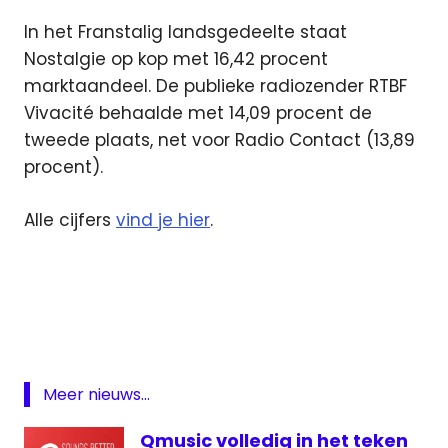
In het Franstalig landsgedeelte staat
Nostalgie op kop met 16,42 procent
marktaandeel. De publieke radiozender RTBF
Vivacité behaalde met 14,09 procent de
tweede plaats, net voor Radio Contact (13,89
procent).
Alle cijfers
vind je hier
.
Luistercijfers
Qmusic
Radio
2
Studio
Meer nieuws...
Brussel
Qmusic volledig in het teken
Vlaanderen