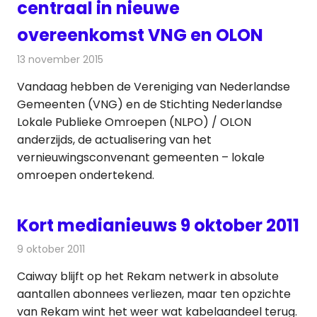
centraal in nieuwe
overeenkomst VNG en OLON
13 november 2015
Redactie
Nieuws
,
Radionieuws
,
Televisienieuws
Vandaag hebben de Vereniging van Nederlandse
Gemeenten (VNG) en de Stichting Nederlandse
Lokale Publieke Omroepen (NLPO) / OLON
anderzijds, de actualisering van het
vernieuwingsconvenant gemeenten – lokale
omroepen ondertekend.
Kort medianieuws 9 oktober 2011
9 oktober 2011
Redactie
Andere media over de media
Caiway blijft op het Rekam netwerk in absolute
aantallen abonnees verliezen, maar ten opzichte
van Rekam wint het weer wat kabelaandeel terug.