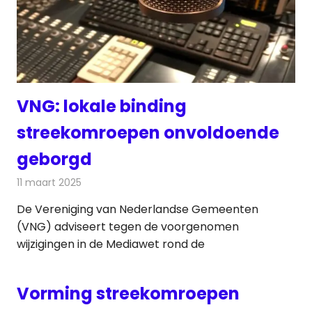
VNG: lokale binding
streekomroepen onvoldoende
geborgd
11 maart 2025
Redactie
Radionieuws
De Vereniging van Nederlandse Gemeenten
(VNG) adviseert tegen de voorgenomen
wijzigingen in de Mediawet rond de
Vorming streekomroepen