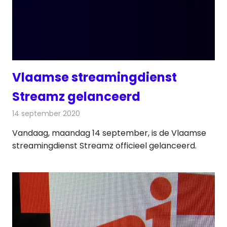
Vlaamse streamingdienst
Streamz gelanceerd
14 september 2020
Redactie
Televisienieuws
Vandaag, maandag 14 september, is de Vlaamse
streamingdienst Streamz officieel gelanceerd.