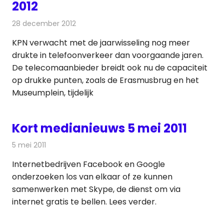
2012
28 december 2012
Redactie
Andere media over de media
KPN verwacht met de jaarwisseling nog meer
drukte in telefoonverkeer dan voorgaande jaren.
De telecomaanbieder breidt ook nu de capaciteit
op drukke punten, zoals de Erasmusbrug en het
Museumplein, tijdelijk
Kort medianieuws 5 mei 2011
5 mei 2011
Redactie
Andere media over de media
Internetbedrijven Facebook en Google
onderzoeken los van elkaar of ze kunnen
samenwerken met Skype, de dienst om via
internet gratis te bellen. Lees verder.