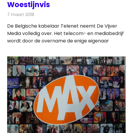
Woestijnvis
7 maart 2018
Redactie
Nieuws
,
Televisienieuws
De Belgische kabelaar Telenet neemt De Vijver
Media volledig over. Het telecom- en mediabedrijf
wordt door de overname de enige eigenaar