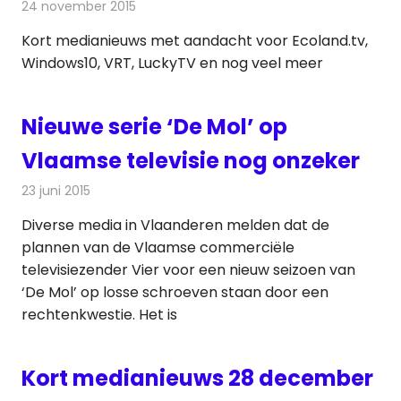
24 november 2015
Redactie
Andere media over de media
Kort medianieuws met aandacht voor Ecoland.tv,
Windows10, VRT, LuckyTV en nog veel meer
Nieuwe serie ‘De Mol’ op
Vlaamse televisie nog onzeker
23 juni 2015
Redactie
Nieuws
,
Televisienieuws
Diverse media in Vlaanderen melden dat de
plannen van de Vlaamse commerciële
televisiezender Vier voor een nieuw seizoen van
‘De Mol’ op losse schroeven staan door een
rechtenkwestie. Het is
Kort medianieuws 28 december