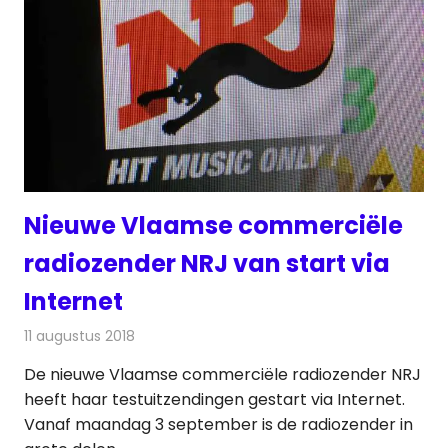
Nieuwe Vlaamse commerciële
radiozender NRJ van start via
Internet
11 augustus 2018
Redactie
Radionieuws
De nieuwe Vlaamse commerciële radiozender NRJ
heeft haar testuitzendingen gestart via Internet.
Vanaf maandag 3 september is de radiozender in