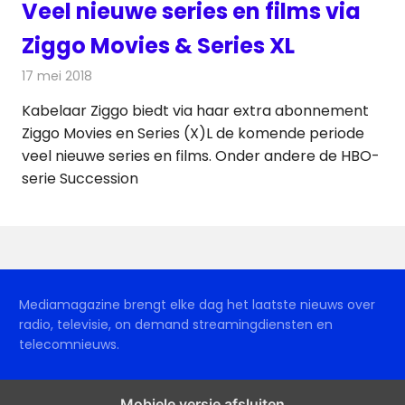
Veel nieuwe series en films via
Ziggo Movies & Series XL
17 mei 2018
Redactie
Televisienieuws
Kabelaar Ziggo biedt via haar extra abonnement
Ziggo Movies en Series (X)L de komende periode
veel nieuwe series en films. Onder andere de HBO-
serie Succession
Mediamagazine brengt elke dag het laatste nieuws over
radio, televisie, on demand streamingdiensten en
telecomnieuws.
Mobiele versie afsluiten