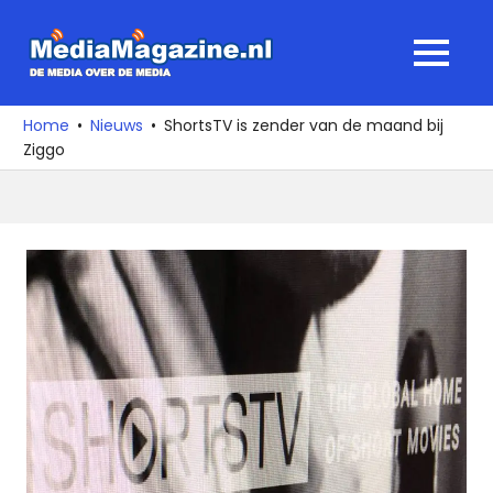
Ga
naar
MediaMagaz
MENU
de
De
inhoud
media
Home
Nieuws
ShortsTV is zender van de maand bij
over
Ziggo
de
media