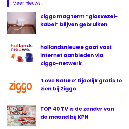
ShortsTV
Meer nieuws...
televisie
Ziggo mag term “glasvezel-
XL
kabel” blijven gebruiken
Zender
van de
maand
hollandsnieuwe gaat vast
ziggo
internet aanbieden via
Ziggo-netwerk
‘Love Nature’ tijdelijk gratis te
zien bij Ziggo
TOP 40 TV is de zender van
de maand bij KPN