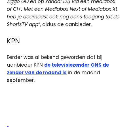
Ziggo GO én op kanaal 125 via een mediabox
of CI+. Met een Mediabox Next of Mediabox XL
heb je daarnaast ook nog eens toegang tot de
ShortsTV app
“, aldus de aanbieder.
KPN
Eerder was al bekend geworden dat bij
aanbieder KPN
de televisiezender ONS de
zender van de maand is
in de maand
september.
digitale
televisie
Movies
series