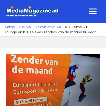
Ga
naar
MediaMagaz
MENU
de
De
inhoud
media
Home
Nieuws
Televisienieuws
RTL Crime, RTL
over
Lounge en RTL Telekids zenders van de maand bij Ziggo
de
media