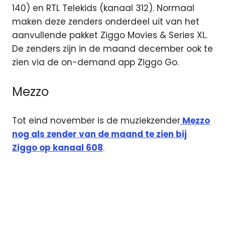
140) en RTL Telekids (kanaal 312). Normaal
maken deze zenders onderdeel uit van het
aanvullende pakket Ziggo Movies & Series XL.
De zenders zijn in de maand december ook te
zien via de on-demand app Ziggo Go.
Mezzo
Tot eind november is de muziekzender
Mezzo
nog als zender van de maand te zien bij
Ziggo op kanaal 608
.
digitale
televisie
Movies
en
Series