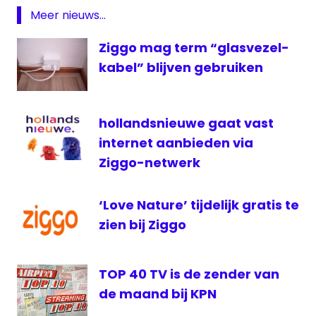
Meer nieuws...
rtl
RTL
Ziggo mag term “glasvezel-
Crime
kabel” blijven gebruiken
RTL
Lounge
RTL
hollandsnieuwe gaat vast
Telekids
internet aanbieden via
televisie
Ziggo-netwerk
XL
Zender
‘Love Nature’ tijdelijk gratis te
van de
zien bij Ziggo
maand
ziggo
TOP 40 TV is de zender van
de maand bij KPN