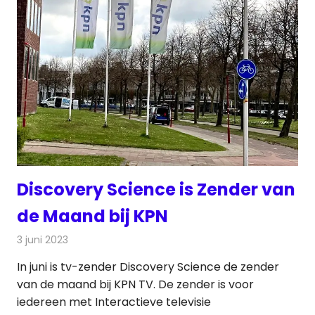
Discovery Science is Zender van
de Maand bij KPN
3 juni 2023
Redactie
Televisienieuws
In juni is tv-zender Discovery Science de zender
van de maand bij KPN TV. De zender is voor
iedereen met Interactieve televisie