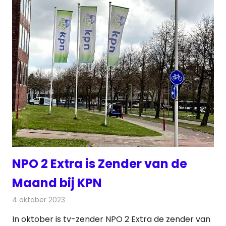
NPO 2 Extra is Zender van de
Maand bij KPN
4 oktober 2023
Redactie
Televisienieuws
In oktober is tv-zender NPO 2 Extra de zender van