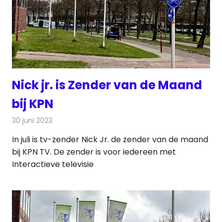
Nick jr. is Zender van de Maand
bij KPN
30 juni 2023
Redactie
Televisienieuws
In juli is tv-zender Nick Jr. de zender van de maand
bij KPN TV. De zender is voor iedereen met
Interactieve televisie