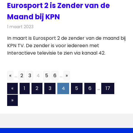
Eurosport 2 is Zender van de
Maand bij KPN
1 maart 2023
Redactie
Televisienieuws
In maart is Eurosport 2 de zender van de maand bij
KPN TV. De zender is voor iedereen met
Interactieve televisie te zien via kanaal 42.
«
...
2
3
4
5
6
...
»
Berichten
Vorige
«
1
2
3
4
5
6
…
17
berichten
paginering
Volgende
»
berichten