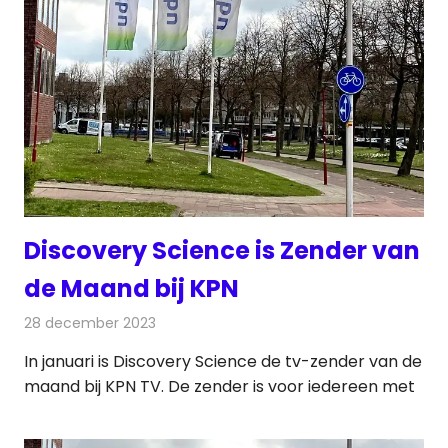
Discovery Science is Zender van
de Maand bij KPN
28 december 2023
Redactie
Televisienieuws
In januari is Discovery Science de tv-zender van de
maand bij KPN TV. De zender is voor iedereen met