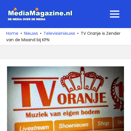
Ga
naar
MediaMagaz
MENU
de
De
inhoud
media
Home
Nieuws
Televisienieuws
TV Oranje is Zender
over
van de Maand bij KPN
de
media