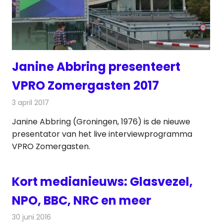
Janine Abbring presenteert
VPRO Zomergasten 2017
3 april 2017
Redactie
Nieuws
,
Televisienieuws
Janine Abbring (Groningen, 1976) is de nieuwe
presentator van het live interviewprogramma
VPRO Zomergasten.
Kort medianieuws: Glasvezel,
NPO, BBC, NRC en meer
30 juni 2016
Redactie
Andere media over de media
,
Nieuws