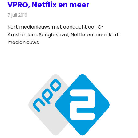
VPRO, Netflix en meer
7 juli 2019
Redactie
Andere media over de media
Kort medianieuws met aandacht oor C-
Amsterdam, Songfestival, Netflix en meer kort
medianieuws.