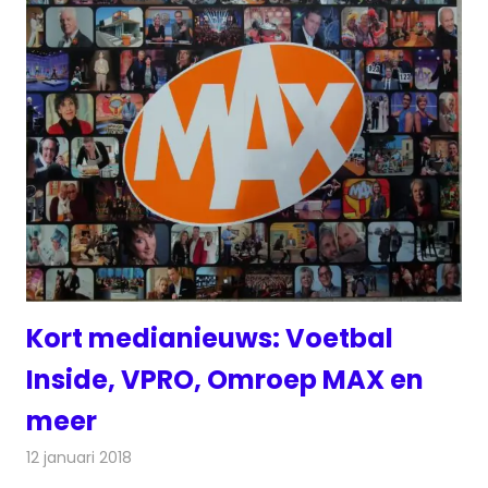
Kort medianieuws: Voetbal
Inside, VPRO, Omroep MAX en
meer
12 januari 2018
Redactie
Andere media over de media
,
Nieuws