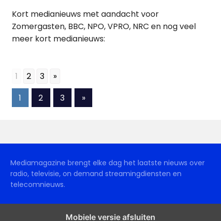
Kort medianieuws met aandacht voor
Zomergasten, BBC, NPO, VPRO, NRC en nog veel
meer kort medianieuws:
1
2
3
»
Berichten
Volgende
1
2
3
»
berichten
paginering
Mediamagazine brengt elke dag het laatste nieuws over
radio, televisie, on demand streamingdiensten en
telecomnieuws.
Mobiele versie afsluiten