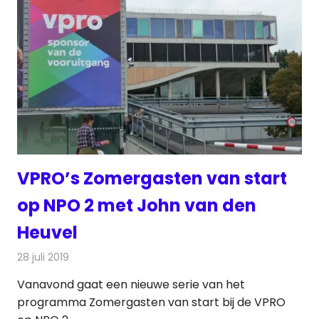
VPRO’s Zomergasten van start
op NPO 2 met John van den
Heuvel
28 juli 2019
Redactie
Televisienieuws
Vanavond gaat een nieuwe serie van het
programma Zomergasten van start bij de VPRO