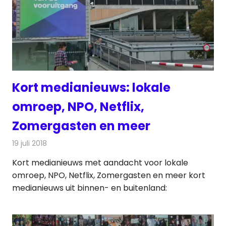
Kort medianieuws: lokale
omroep, NPO, Netflix,
Zomergasten en meer
19 juli 2018
Redactie
Andere media over de media
Kort medianieuws met aandacht voor lokale
omroep, NPO, Netflix, Zomergasten en meer kort
medianieuws uit binnen- en buitenland: