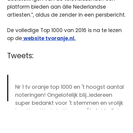
platform bieden aan álle Nederlandse
artiesten.”, aldus de zender in een persbericht.
De volledige Top 1000 van 2016 is na te lezen
op de
website tvoranje.nl.
Tweets:
Nr 1 tv oranje top 1000 en 't hoogst aantal
noteringen! Ongelofelijk blij…iedereen
super bedankt voor 't stemmen en vrolijk
kerstfeest!!
pic.twitter.com/2y6yVhz5yI
2016
Frans
— Henk Bernard (@HenkBernard)
Bauer