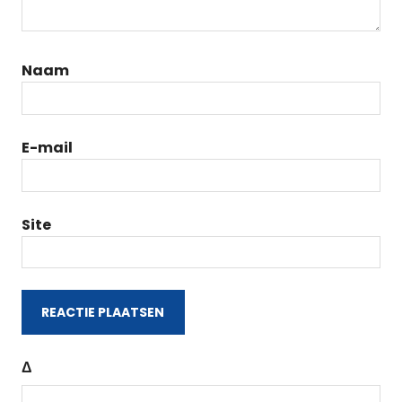
Naam
E-mail
Site
Δ