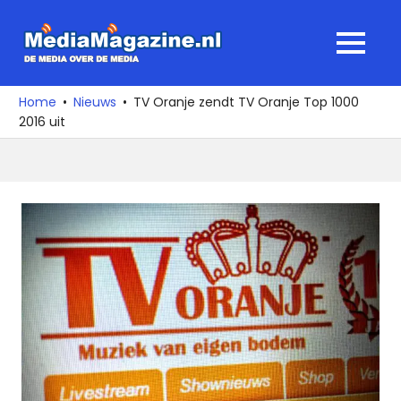
Ga
naar
MediaMagaz
MENU
de
De
inhoud
media
Home
Nieuws
TV Oranje zendt TV Oranje Top 1000
over
2016 uit
de
media