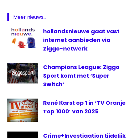
December 24, 2016
Henk
Bernard
Meer nieuws...
televisie
hollandsnieuwe gaat vast
Top
1000
internet aanbieden via
TV
Ziggo-netwerk
Oranje
TV
Champions League: Ziggo
Oranje
Sport komt met ‘Super
live
Switch’
René Karst op 1 in ‘TV Oranje
Top 1000’ van 2025
Crime+Investigation tijdelijk