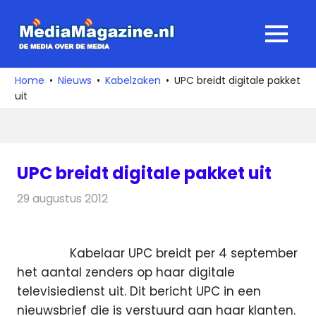
Ga
naar
MediaMagaz
MENU
de
De
inhoud
media
Home
Nieuws
Kabelzaken
UPC breidt digitale pakket
over
uit
de
media
UPC breidt digitale pakket uit
29 augustus 2012
Redactie
Kabelzaken
Kabelaar UPC breidt per 4 september
het aantal zenders op haar digitale
televisiedienst uit. Dit bericht UPC in een
nieuwsbrief die is verstuurd aan haar klanten.