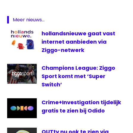
Featured
HD
Meer nieuws...
televisie
UPC
hollandsnieuwe gaat vast
ZDF
internet aanbieden via
Ziggo-netwerk
Champions League: Ziggo
Sport komt met ‘Super
Switch’
Crime+Investigation tijdelijk
gratis te zien bij Odido
OUTtv nu ook te zien via