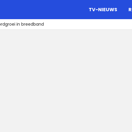
gazine.
TV-NIEUWS
R
ordgroei in breedband