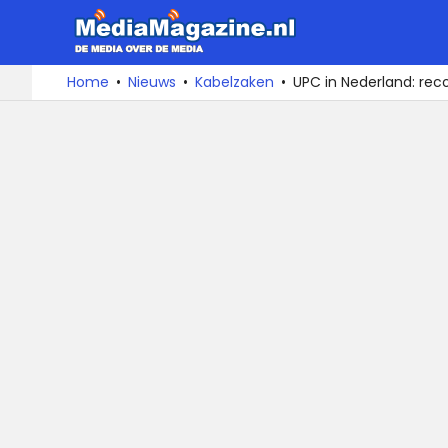
MediaMa
De
Ga
Home
Nieuws
Kabelzaken
UPC in Nederland: rec
media
naar
over
de
de
inhoud
media