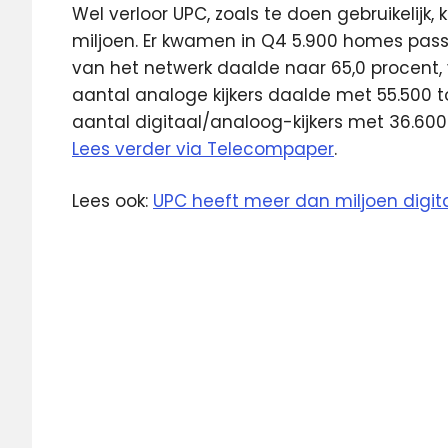
Wel verloor UPC, zoals te doen gebruikelijk, 
miljoen. Er kwamen in Q4 5.900 homes passe
van het netwerk daalde naar 65,0 procent, 
aantal analoge kijkers daalde met 55.500 to
aantal digitaal/analoog-kijkers met 36.600 s
Lees verder via Telecompaper
.
Lees ook:
UPC heeft meer dan miljoen digi
breedband
digitaal
Nederland
televisie
UPC