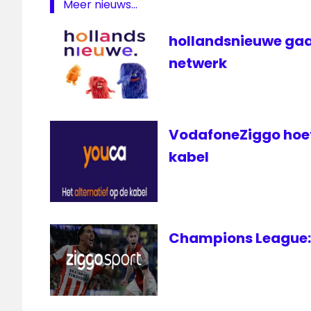
Meer nieuws...
hollandsnieuwe gaa
netwerk
VodafoneZiggo hoef
kabel
Champions League: 