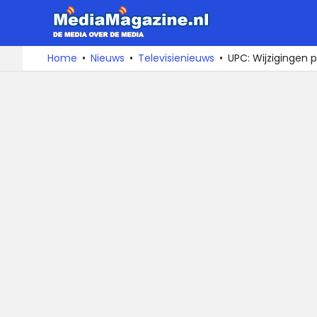
MediaMa
De
Ga
Home
Nieuws
Televisienieuws
UPC: Wijzigingen p
media
naar
over
de
de
inhoud
media