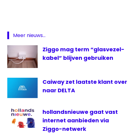
CaiWay
Cogas
debat
Meer nieuws...
Featured
Glasvezel
Ziggo mag term “glasvezel-
kabel
kabel” blijven gebruiken
kabelnieuws
overstap
naar
Caiway zet laatste klant over
CaiWay
naar DELTA
Overstap
Ziggo
naar
hollandsnieuwe gaat vast
Caiway
internet aanbieden via
petitie
Ziggo-netwerk
televisie