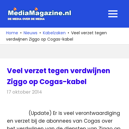
Ga
naar
MediaMagaz
MENU
de
De
inhoud
media
Home
Nieuws
Kabelzaken
Veel verzet tegen
over
verdwijnen Ziggo op Cogas-kabel
de
media
Veel verzet tegen verdwijnen
Ziggo op Cogas-kabel
17 oktober 2014
Redactie
Kabelzaken
(Update) Er is veel verontwaardiging
en verzet bij de abonnees van Cogas over
het verdwijnen van de diensten van Ziggo op