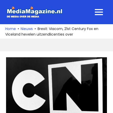
Ga
naar
MediaMagaz
MENU
de
De
inhoud
media
Home
Nieuws
Brexit: Viacom, 21st Century Fox en
over
Viceland hevelen uitzendlicenties over
de
media