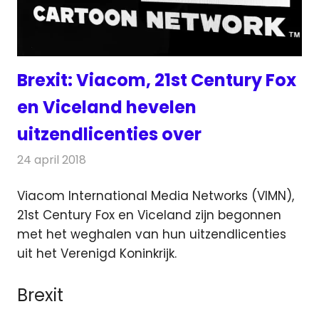
Brexit: Viacom, 21st Century Fox
en Viceland hevelen
uitzendlicenties over
24 april 2018
Redactie
Nieuws
,
Televisienieuws
Viacom International Media Networks (VIMN),
21st Century Fox en Viceland zijn begonnen
met het weghalen van hun uitzendlicenties
uit het Verenigd Koninkrijk.
Brexit