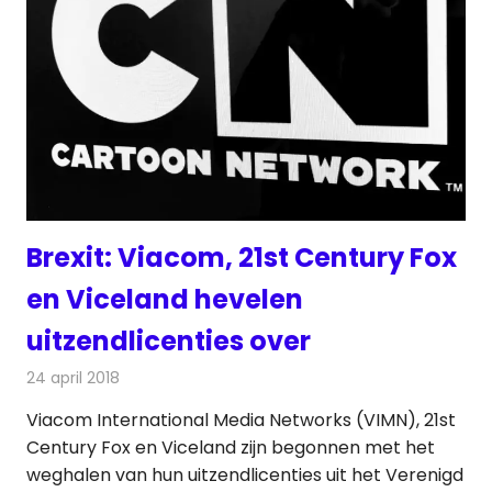
Brexit: Viacom, 21st Century Fox
en Viceland hevelen
uitzendlicenties over
24 april 2018
Redactie
Nieuws
,
Televisienieuws
Viacom International Media Networks (VIMN), 21st
Century Fox en Viceland zijn begonnen met het
weghalen van hun uitzendlicenties uit het Verenigd