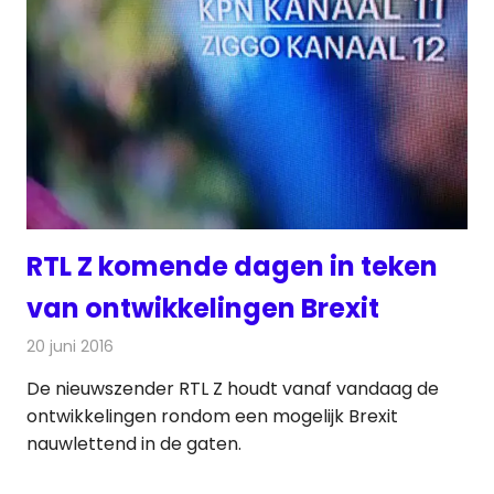
RTL Z komende dagen in teken
van ontwikkelingen Brexit
20 juni 2016
Redactie
Nieuws
,
Televisienieuws
De nieuwszender RTL Z houdt vanaf vandaag de
ontwikkelingen rondom een mogelijk Brexit
nauwlettend in de gaten.