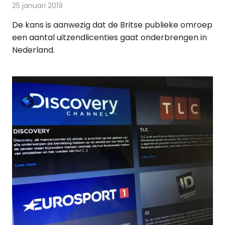
25 januari 2019
Redactie
Televisienieuws
De kans is aanwezig dat de Britse publieke omroep
een aantal uitzendlicenties gaat onderbrengen in
Nederland.