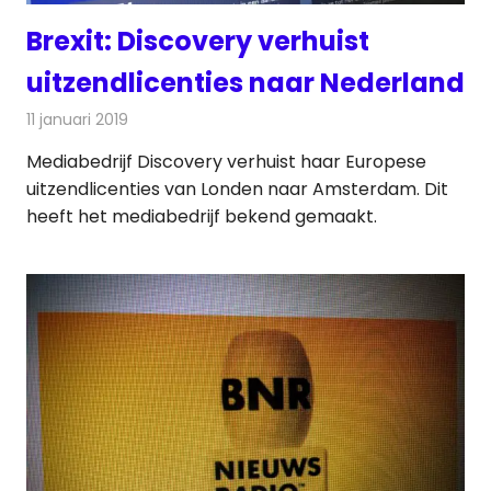
Brexit: Discovery verhuist
uitzendlicenties naar Nederland
11 januari 2019
Redactie
Televisienieuws
Mediabedrijf Discovery verhuist haar Europese
uitzendlicenties van Londen naar Amsterdam. Dit
heeft het mediabedrijf bekend gemaakt.