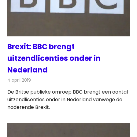
Brexit: BBC brengt
uitzendlicenties onder in
Nederland
4 april 2019
Redactie
Televisienieuws
De Britse publieke omroep BBC brengt een aantal
uitzendlicenties onder in Nederland vanwege de
naderende Brexit.