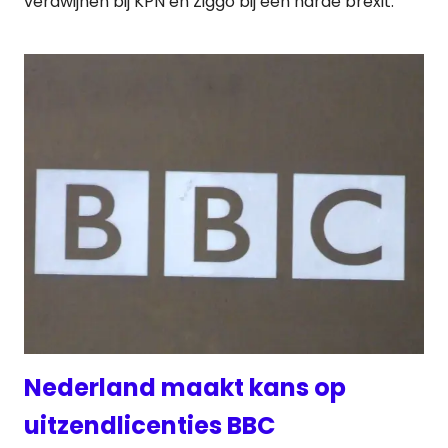
verdwijnen bij KPN en Ziggo bij een harde brexit.
Nederland maakt kans op
uitzendlicenties BBC