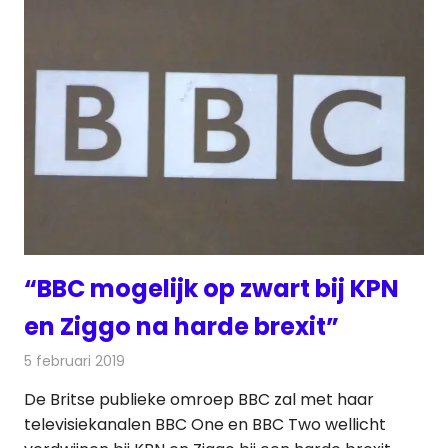
“BBC mogelijk op zwart bij KPN
en Ziggo na harde brexit”
5 februari 2019
Redactie
Televisienieuws
De Britse publieke omroep BBC zal met haar
televisiekanalen BBC One en BBC Two wellicht