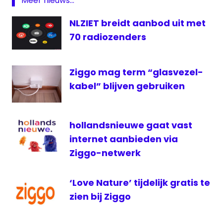
Meer nieuws...
Publieke
NLZIET breidt aanbod uit met
Omroep
70 radiozenders
Radio
televisie
Verenigd
Ziggo mag term “glasvezel-
Koninkrijk
kabel” blijven gebruiken
VodafoneZiggo
ziggo
hollandsnieuwe gaat vast
internet aanbieden via
Ziggo-netwerk
‘Love Nature’ tijdelijk gratis te
zien bij Ziggo