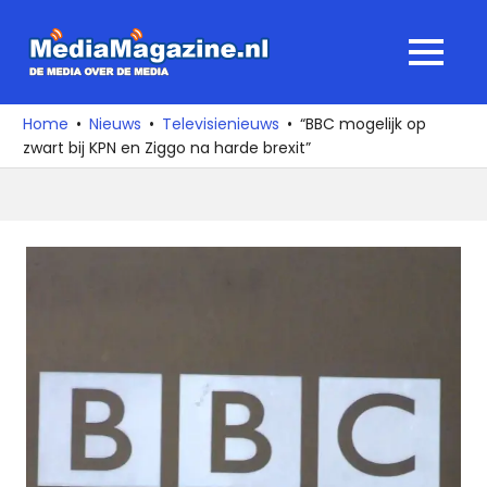
Ga
naar
MediaMagaz
MENU
de
De
inhoud
media
Home
Nieuws
Televisienieuws
“BBC mogelijk op
over
zwart bij KPN en Ziggo na harde brexit”
de
media