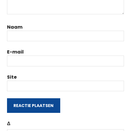
Naam
E-mail
Site
Δ