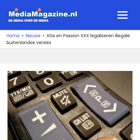
Ga
naar
MediaMagaz
MENU
de
De
inhoud
media
Home
Nieuws
Xite en Passion XXX legaliseren illegale
over
buitenlandse versies
de
media