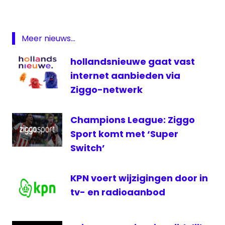
ezine
Passion
XXX
Meer nieuws...
Redlight
HD
hollandsnieuwe gaat vast
televisie
internet aanbieden via
uitzendlicentie
Ziggo-netwerk
Xite
Champions League: Ziggo
Sport komt met ‘Super
Switch’
KPN voert wijzigingen door in
tv- en radioaanbod