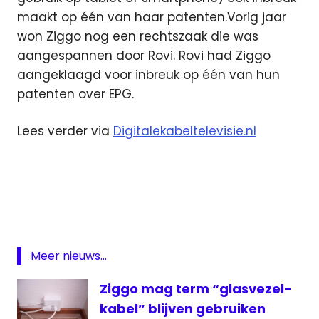
maakt op één van haar patenten.Vorig jaar
won Ziggo nog een rechtszaak die was
aangespannen door Rovi. Rovi had Ziggo
aangeklaagd voor inbreuk op één van hun
patenten over EPG.
Lees verder via
Digitalekabeltelevisie.nl
digitale
televisie
EPG
Featured
Rovi
Meer nieuws...
ziggo
Ziggo mag term “glasvezel-
kabel” blijven gebruiken