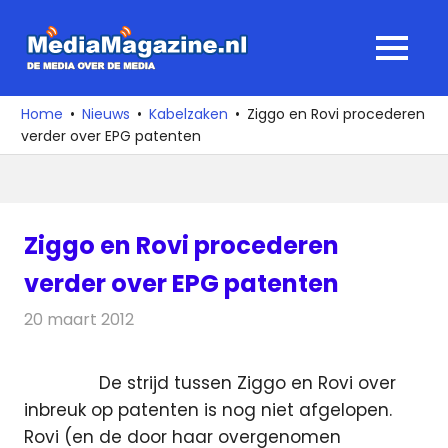
Ga
naar
MediaMagaz
MENU
de
De
inhoud
media
Home
Nieuws
Kabelzaken
Ziggo en Rovi procederen
over
verder over EPG patenten
de
media
Ziggo en Rovi procederen
verder over EPG patenten
20 maart 2012
Redactie
Kabelzaken
De strijd tussen Ziggo en Rovi over
inbreuk op patenten is nog niet afgelopen.
Rovi (en de door haar overgenomen