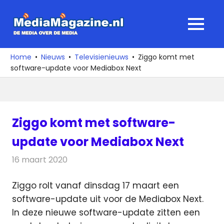
Ga
naar
MediaMagaz
MENU
de
De
inhoud
media
Home
Nieuws
Televisienieuws
Ziggo komt met
over
software-update voor Mediabox Next
de
media
Ziggo komt met software-
update voor Mediabox Next
16 maart 2020
Redactie
Televisienieuws
Ziggo rolt vanaf dinsdag 17 maart een
software-update uit voor de Mediabox Next.
In deze nieuwe software-update zitten een