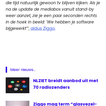
die tijd natuurlijk gewoon tv blijven kijken. Als je
na de update de mediabox vanuit stand-by
weer aanzet, zie je een paar seconden rechts
in de hoek in beeld:
‘We hebben je software
bijgewerkt
’”,
aldus Ziggo.
mediabox
Mediabox
XL
Radio
software
Meer nieuws...
update
NLZIET breidt aanbod uit met
update
70 radiozenders
ziggo
Ziggo mag term “glasvezel-