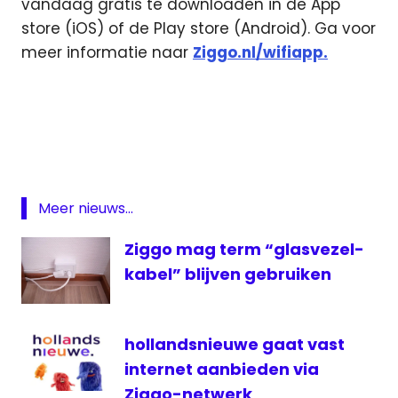
vandaag gratis te downloaden in de App
store (iOS) of de Play store (Android). Ga voor
meer informatie naar
Ziggo.nl/wifiapp.
Android
App
augmented
reality
Internet
Meer nieuws...
ios
Ziggo mag term “glasvezel-
snelheid
kabel” blijven gebruiken
Wifi
Wifi
App
hollandsnieuwe gaat vast
ziggo
internet aanbieden via
Ziggo-netwerk