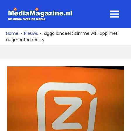
Ga
naar
MediaMagaz
MENU
de
De
inhoud
media
Home
Nieuws
Ziggo lanceert slimme wifi-app met
over
augmented reality
de
media