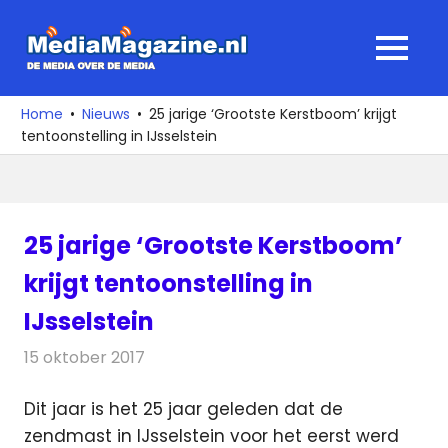
Ga
naar
MediaMagaz
MENU
de
De
inhoud
media
Home
Nieuws
25 jarige ‘Grootste Kerstboom’ krijgt
over
tentoonstelling in IJsselstein
de
media
25 jarige ‘Grootste Kerstboom’
krijgt tentoonstelling in
IJsselstein
15 oktober 2017
Redactie
Nieuws
,
Radionieuws
Dit jaar is het 25 jaar geleden dat de
zendmast in IJsselstein voor het eerst werd