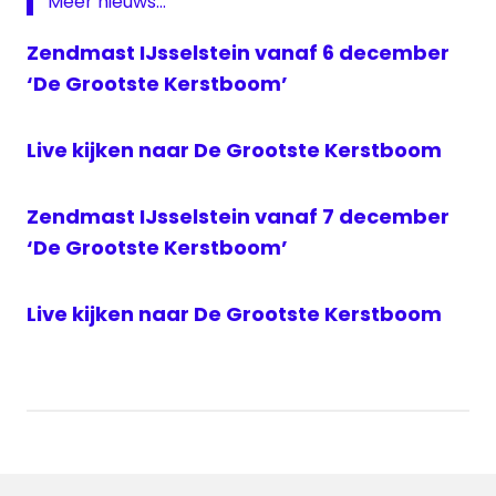
Meer nieuws...
kerstboom
Zendmast IJsselstein vanaf 6 december
Kijk MIJ
stralen
‘De Grootste Kerstboom’
MIJ
Museum
Live kijken naar De Grootste Kerstboom
IJsselstein
tentoonstelling
Zendmast IJsselstein vanaf 7 december
zendmast
‘De Grootste Kerstboom’
Live kijken naar De Grootste Kerstboom