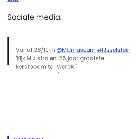
Sociale media:
Vanaf 28/10 in
@MIJmuseum
#IJsselstein
'Kijk MIJ stralen. 25 jaar grootste
kerstboom ter wereld'
pic.twitter.com/M5AcXCuDWS
— Grootste Kerstboom
(@grotekerstboom)
October 14, 2017
de
grootste
kerstboom
Gerbrandytoren
IJsselstein