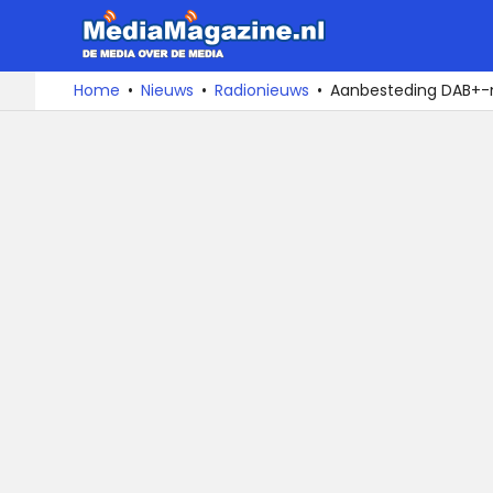
MediaMa
De
Ga
Home
Nieuws
Radionieuws
Aanbesteding DAB+-
media
naar
over
de
de
inhoud
media