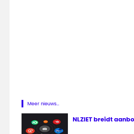
media
medianieuws
Radio
regionale
omroep
Roos
West-
Nederland
Meer nieuws...
NLZIET breidt aanbo