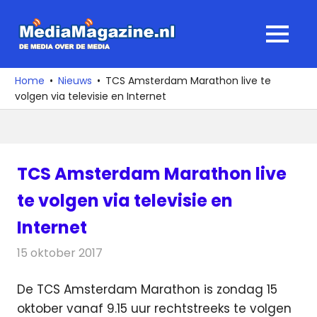
Ga
naar
MediaMagaz
MENU
de
De
inhoud
media
Home
Nieuws
TCS Amsterdam Marathon live te
over
volgen via televisie en Internet
de
media
TCS Amsterdam Marathon live
te volgen via televisie en
Internet
15 oktober 2017
Redactie
Nieuws
,
Televisienieuws
De TCS Amsterdam Marathon is zondag 15
oktober vanaf 9.15 uur rechtstreeks te volgen