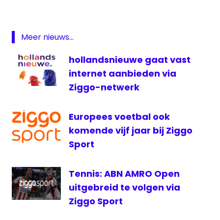
Eurosport
marathon
live
Meer nieuws...
Marathon
hollandsnieuwe gaat vast
van
Amsterdam
internet aanbieden via
Marathon
Ziggo-netwerk
van
Amsterdam
Europees voetbal ook
live
komende vijf jaar bij Ziggo
NH
Sport
TCS
TCS
Tennis: ABN AMRO Open
Amsterdam
Marathon
uitgebreid te volgen via
Ziggo Sport
televisie
Ziggo