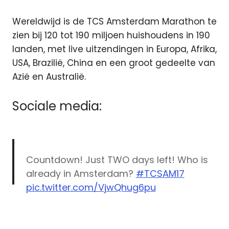
Wereldwijd is de TCS Amsterdam Marathon te
zien bij 120 tot 190 miljoen huishoudens in 190
landen, met live uitzendingen in Europa, Afrika,
USA, Brazilië, China en een groot gedeelte van
Azië en Australië.
Sociale media:
Countdown! Just TWO days left! Who is
already in Amsterdam?
#TCSAM17
pic.twitter.com/VjwQhug6pu
Amsterdam
— TCSAmsterdamMarathon
AT5
(@TCSadammarathon)
October 13, 2017