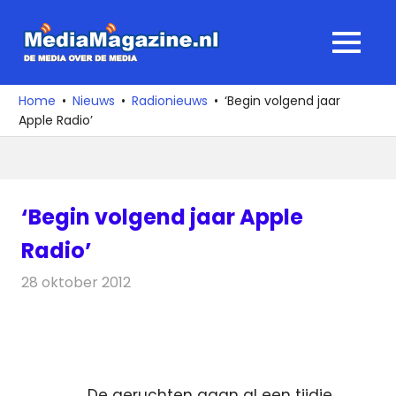
Ga
naar
MediaMagaz
MENU
de
De
inhoud
media
Home
Nieuws
Radionieuws
‘Begin volgend jaar
over
Apple Radio’
de
media
‘Begin volgend jaar Apple
Radio’
28 oktober 2012
Redactie
Radionieuws
De geruchten gaan al een tijdje,