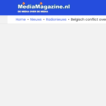
MediaMa
De
Ga
Home
Nieuws
Radionieuws
Belgisch conflict ove
media
naar
over
de
de
inhoud
media