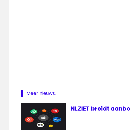
frequentie
Joe
FM
Radio
Meer nieuws...
NLZIET breidt aanbo