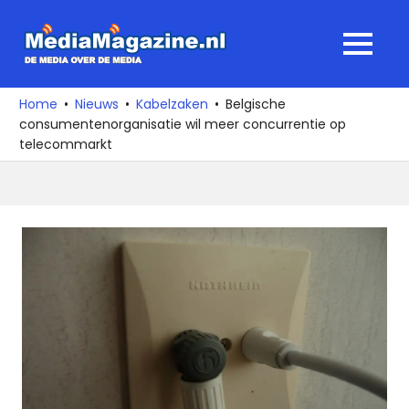
Ga
naar
MediaMagaz
MENU
de
De
inhoud
media
Home
Nieuws
Kabelzaken
Belgische
over
consumentenorganisatie wil meer concurrentie op
de
telecommarkt
media