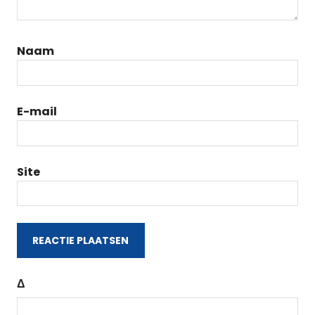
Naam
E-mail
Site
Δ