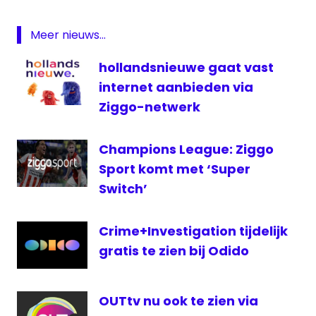
telecommarkt
Meer nieuws...
Telenet
televisie
hollandsnieuwe gaat vast
Test-
internet aanbieden via
Aankoop
Ziggo-netwerk
Champions League: Ziggo
Sport komt met ‘Super
Switch’
Crime+Investigation tijdelijk
gratis te zien bij Odido
OUTtv nu ook te zien via