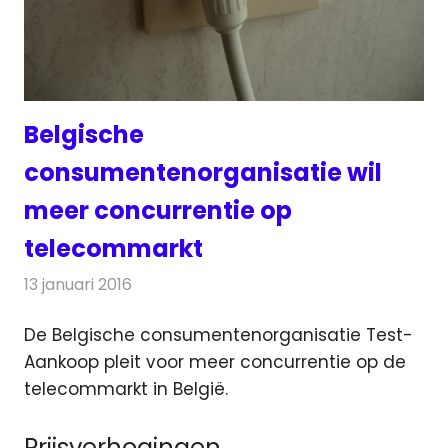
Belgische
consumentenorganisatie wil
meer concurrentie op
telecommarkt
13 januari 2016
Redactie
Kabelzaken
,
Nieuws
,
Telecom
De Belgische consumentenorganisatie Test-
Aankoop pleit voor meer concurrentie op de
telecommarkt in België.
Prijsverhogingen