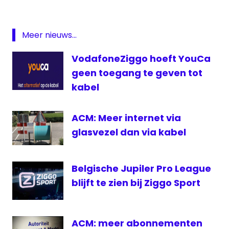
Eleven
Sports
ezine
Meer nieuws...
kabel
VodafoneZiggo hoeft YouCa
VOO
geen toegang te geven tot
VOO
kabel
World
Sport
ACM: Meer internet via
glasvezel dan via kabel
Belgische Jupiler Pro League
blijft te zien bij Ziggo Sport
ACM: meer abonnementen