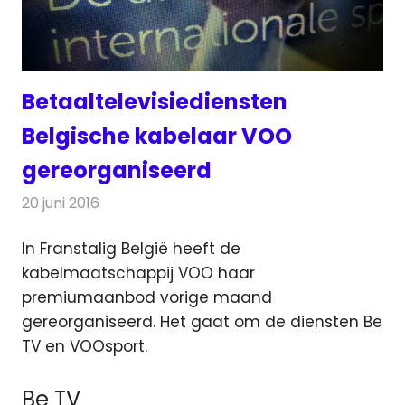
Betaaltelevisiediensten
Belgische kabelaar VOO
gereorganiseerd
20 juni 2016
Redactie
Nieuws
,
Televisienieuws
In Franstalig België heeft de
kabelmaatschappij VOO haar
premiumaanbod vorige maand
gereorganiseerd.
Het gaat om de diensten Be
TV en VOOsport.
Be TV