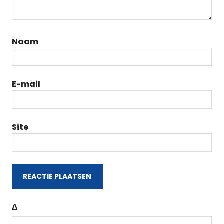
Naam
E-mail
Site
Δ