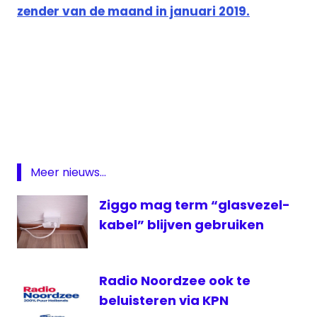
zender van de maand in januari 2019.
Boomerang
Interactieve
televisie
KPN
Pluspakket
Meer nieuws...
Zender
Ziggo mag term “glasvezel-
van de
maand
kabel” blijven gebruiken
Radio Noordzee ook te
beluisteren via KPN