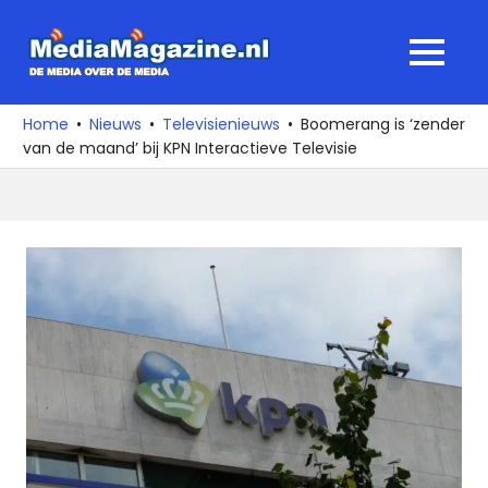
Ga
naar
MediaMagaz
MENU
de
De
inhoud
media
Home
Nieuws
Televisienieuws
Boomerang is ‘zender
over
van de maand’ bij KPN Interactieve Televisie
de
media