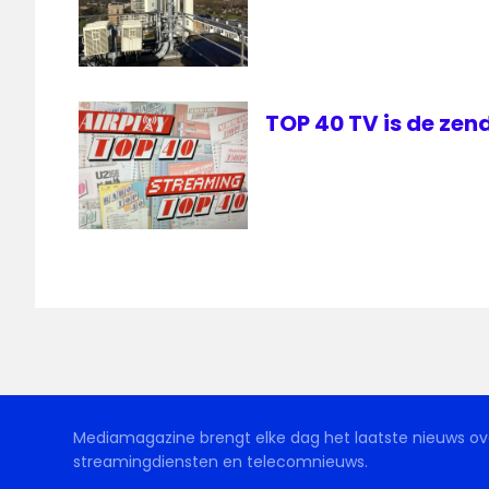
TOP 40 TV is de zen
Mediamagazine brengt elke dag het laatste nieuws ove
streamingdiensten en telecomnieuws.