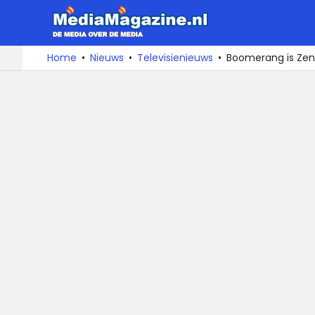
MediaMa
De
Ga
Home
Nieuws
Televisienieuws
Boomerang is Zen
media
naar
over
de
de
inhoud
media