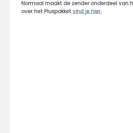
Normaal maakt de zender onderdeel van he
over het Pluspakket
vind je hier.
Boomerang
KPN
KPN
TV
Zender
van de
maand